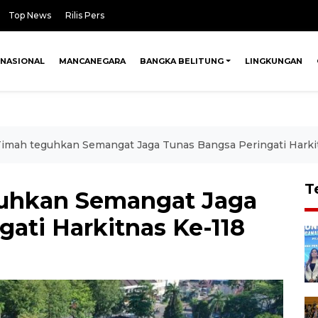
Top News
Rilis Pers
NASIONAL
MANCANEGARA
BANGKA BELITUNG
LINGKUNGAN
Timah teguhkan Semangat Jaga Tunas Bangsa Peringati Harki
T
guhkan Semangat Jaga
ati Harkitnas Ke-118