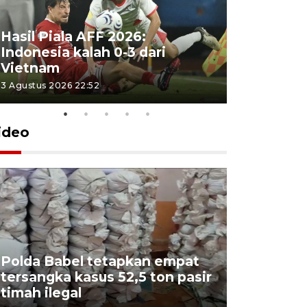
Hasil Piala AFF 2026:
Indonesia kalah 0-3 dari
Vietnam
3 Agustus 2026 22:52
ideo
Polda Babel tetapkan empat
tersangka kasus 52,5 ton pasir
Mendukb
timah ilegal
aktif sal