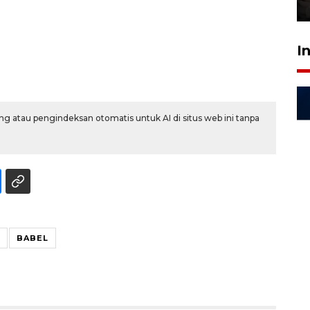
30 Juli 2026 18:52
I
g atau pengindeksan otomatis untuk AI di situs web ini tanpa
BABEL