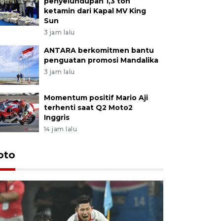
penyelundupan 1,3 ton
ketamin dari Kapal MV King
Sun
3 jam lalu
ANTARA berkomitmen bantu
penguatan promosi Mandalika
3 jam lalu
Momentum positif Mario Aji
terhenti saat Q2 Moto2
Inggris
14 jam lalu
Festival 
oto
Perkuat 
Bangka B
13 Juli 2026 14: