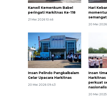
Kanwil Kemenkum Babel
Hari Keba
peringati Harkitnas Ke-118
momentum
semangat 
21 Mei 2026 10:46
20 Mei 2026 
Insan Pelindo Pangkalbalam
Insan tim
Gelar Upacara Harkitnas
Harkitna
perkuat 
20 Mei 2026 09:43
nasionali
20 Mei 2025 