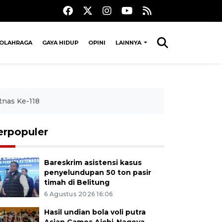
OLAHRAGA
GAYA HIDUP
OPINI
LAINNYA
tnas Ke-118
erpopuler
Bareskrim asistensi kasus
penyelundupan 50 ton pasir
timah di Belitung
6 Agustus 2026 16:06
Hasil undian bola voli putra