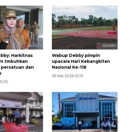
by: Harkitnas
Wabup Debby pimpin
m tmbuhkan
upacara Hari Kebangkitan
 persatuan dan
Nasional Ke-118
Layanan haji Indonesia
s
25 Mei 2026 10:13
semakin memuaskan
11:30
2026-08-08 15:00:00