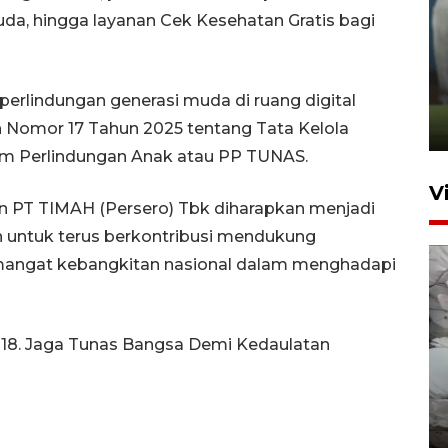
uda, hingga layanan Cek Kesehatan Gratis bagi
ANTARA Babel-Kanwil
KemenHAM Babel Jalin Kerja
Sama
perlindungan generasi muda di ruang digital
22 Juni 2026 16:35
h Nomor 17 Tahun 2025 tentang Tata Kelola
am Perlindungan Anak atau PP TUNAS.
V
gan PT TIMAH (Persero) Tbk diharapkan menjadi
n untuk terus berkontribusi mendukung
ngat kebangkitan nasional dalam menghadapi
118. Jaga Tunas Bangsa Demi Kedaulatan
BPBD Pangkalpinang
siagakan air bersih hadapi
kekeringan