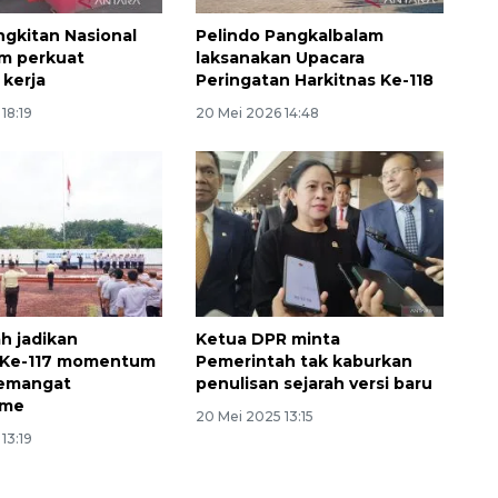
ngkitan Nasional
Pelindo Pangkalbalam
 perkuat
laksanakan Upacara
kerja
Peringatan Harkitnas Ke-118
18:19
20 Mei 2026 14:48
ah jadikan
Ketua DPR minta
s Ke-117 momentum
Pemerintah tak kaburkan
semangat
penulisan sejarah versi baru
sme
20 Mei 2025 13:15
13:19