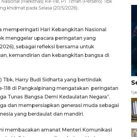
asional (Harkitnas) Ke-118, PT Timah (Persero) Tbk
ng khidmat pada Selasa (20/5/2026),
 memperingati Hari Kebangkitan Nasional
Tbk menggelar upacara peringatan yang
2026), sebagai refleksi bersama untuk
n, kemandirian dan kebangkitan bangsa di
 Tbk, Harry Budi Sidharta yang bertindak
S
Ke-118 di Pangkalpinang mengatakan peringatan
1 j
aga Tunas Bangsa Demi Kedaulatan Negara”.
aga dan mempersiapkan generasi muda sebagai
sia yang berdaulat dan mandiri.
 ini membacakan amanat Menteri Komunikasi