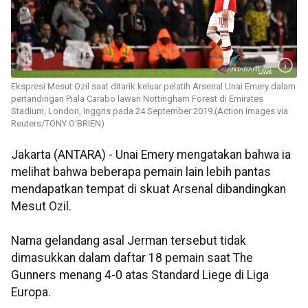
Ekspresi Mesut Ozil saat ditarik keluar pelatih Arsenal Unai Emery dalam
pertandingan Piala Carabo lawan Nottingham Forest di Emirates
Stadium, London, Inggris pada 24 September 2019.(Action Images via
Reuters/TONY O'BRIEN)
Jakarta (ANTARA) - Unai Emery mengatakan bahwa ia
melihat bahwa beberapa pemain lain lebih pantas
mendapatkan tempat di skuat Arsenal dibandingkan
Mesut Ozil.
Nama gelandang asal Jerman tersebut tidak
dimasukkan dalam daftar 18 pemain saat The
Gunners menang 4-0 atas Standard Liege di Liga
Europa.