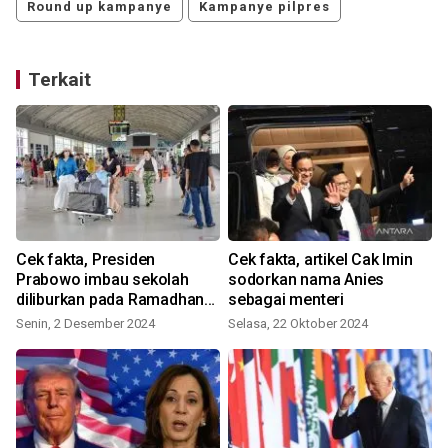
Round up kampanye
Kampanye pilpres
Terkait
Cek fakta, Presiden
Cek fakta, artikel Cak Imin
Prabowo imbau sekolah
sodorkan nama Anies
diliburkan pada Ramadhan
sebagai menteri
2025
Senin, 2 Desember 2024
Selasa, 22 Oktober 2024
S