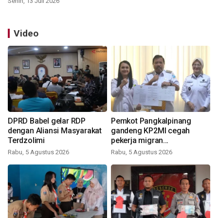
Senin, 13 Juli 2026
Video
DPRD Babel gelar RDP
Pemkot Pangkalpinang
dengan Aliansi Masyarakat
gandeng KP2MI cegah
Terdzolimi
pekerja migran
nonprosedural
Rabu, 5 Agustus 2026
Rabu, 5 Agustus 2026