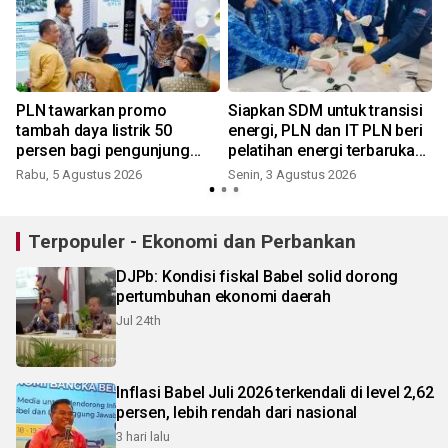
PLN tawarkan promo
Siapkan SDM untuk transisi
tambah daya listrik 50
energi, PLN dan IT PLN beri
persen bagi pengunjung
pelatihan energi terbarukan
GIIAS 2026
bagi siswa SMA
Rabu, 5 Agustus 2026
Senin, 3 Agustus 2026
R
Terpopuler - Ekonomi dan Perbankan
DJPb: Kondisi fiskal Babel solid dorong
pertumbuhan ekonomi daerah
Jul 24th
Inflasi Babel Juli 2026 terkendali di level 2,62
persen, lebih rendah dari nasional
3 hari lalu