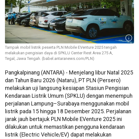
Tampak mobil listrik peserta PLN Mobile EVenture 2025 tengah
melakukan pengisian daya di SPKLU Center Rest Area 275 A,
Tegal, Jawa Tengah. (babel.antaranews.com/PLN)
Pangkalpinang (ANTARA) - Menjelang libur Natal 2025
dan Tahun Baru 2026 (Nataru), PT PLN (Persero)
melakukan uji langsung kesiapan Stasiun Pengisian
Kendaraan Listrik Umum (SPKLU) dengan menempuh
perjalanan Lampung–Surabaya menggunakan mobil
listrik pada 15 hingga 18 Desember 2025. Perjalanan
jarak jauh bertajuk PLN Mobile EVenture 2025 ini
dilakukan untuk memastikan pengguna kendaraan
listrik (Electric Vehicle/EV) dapat melakukan