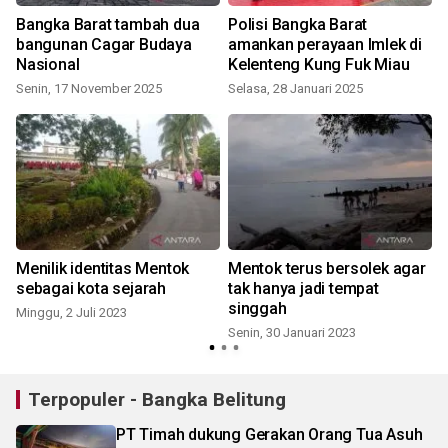
Bangka Barat tambah dua
Polisi Bangka Barat
bangunan Cagar Budaya
amankan perayaan Imlek di
Nasional
Kelenteng Kung Fuk Miau
Senin, 17 November 2025
Selasa, 28 Januari 2025
S
Menilik identitas Mentok
Mentok terus bersolek agar
sebagai kota sejarah
tak hanya jadi tempat
singgah
Minggu, 2 Juli 2023
Senin, 30 Januari 2023
Terpopuler - Bangka Belitung
PT Timah dukung Gerakan Orang Tua Asuh