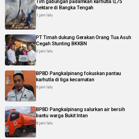
Tim gabungan padamkan karhutla 0,75
hektare di Bangka Tengah
1 jam lalu
PT Timah dukung Gerakan Orang Tua Asuh
Cegah Stunting BKKBN
6 jam lalu
BPBD Pangkalpinang fokuskan pantau
karhutla di tiga kecamatan
8 jam lalu
BPBD Pangkalpinang salurkan air bersih
bantu warga Bukit Intan
8 jam lalu