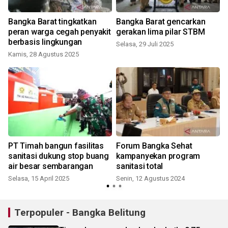
Bangka Barat tingkatkan
Bangka Barat gencarkan
peran warga cegah penyakit
gerakan lima pilar STBM
berbasis lingkungan
Selasa, 29 Juli 2025
Kamis, 28 Agustus 2025
S
PT Timah bangun fasilitas
Forum Bangka Sehat
sanitasi dukung stop buang
kampanyekan program
air besar sembarangan
sanitasi total
Selasa, 15 April 2025
Senin, 12 Agustus 2024
Terpopuler - Bangka Belitung