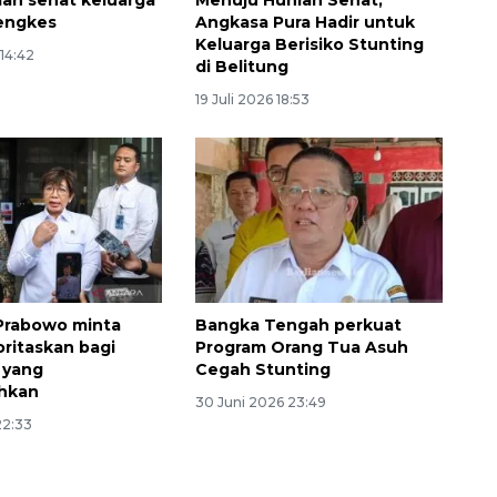
ah sehat keluarga
Menuju Hunian Sehat,
tengkes
Angkasa Pura Hadir untuk
Keluarga Berisiko Stunting
 14:42
di Belitung
19 Juli 2026 18:53
160 ribu sambungan baru
jaringan gas 2026
Prabowo minta
Bangka Tengah perkuat
2026-08-07 18:00:00
oritaskan bagi
Program Orang Tua Asuh
 yang
Cegah Stunting
hkan
30 Juni 2026 23:49
22:33