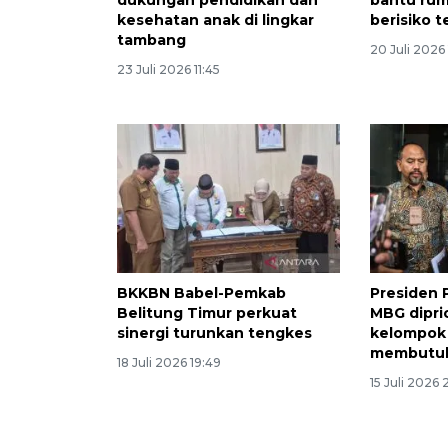
dukungan pendidikan dan
bantu rum
kesehatan anak di lingkar
berisiko 
tambang
20 Juli 2026
23 Juli 2026 11:45
BKKBN Babel-Pemkab
Presiden 
Belitung Timur perkuat
MBG dipri
sinergi turunkan tengkes
kelompok
membutu
18 Juli 2026 19:49
15 Juli 2026 