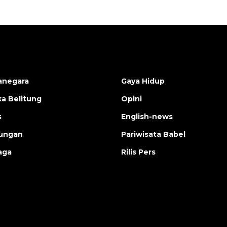
anegara
Gaya Hidup
a Belitung
Opini
s
English-news
ungan
Pariwisata Babel
aga
Rilis Pers