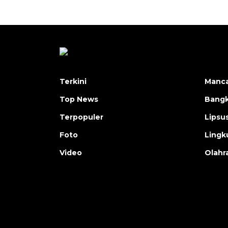
Terkini
Manc
Top News
Bangk
Terpopuler
Lipsu
Foto
Lingk
Video
Olahr