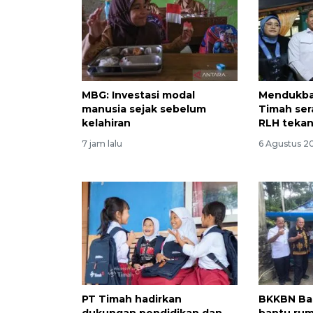
MBG: Investasi modal
Mendukba
manusia sejak sebelum
Timah se
kelahiran
RLH tekan
7 jam lalu
6 Agustus 20
PT Timah hadirkan
BKKBN Ba