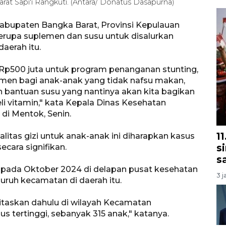
t Sapi'i Rangkuti. (Antara/ Donatus Dasapurna)
abupaten Bangka Barat, Provinsi Kepulauan
rupa suplemen dan susu untuk disalurkan
aerah itu.
r Rp500 juta untuk program penanganan stunting,
emen bagi anak-anak yang tidak nafsu makan,
 bantuan susu yang nantinya akan kita bagikan
vitamin," kata Kepala Dinas Kesehatan
di Mentok, Senin.
1
itas gizi untuk anak-anak ini diharapkan kasus
s
ecara signifikan.
s
 pada Oktober 2024 di delapan pusat kesehatan
3 j
uruh kecamatan di daerah itu.
oritaskan dahulu di wilayah Kecamatan
s tertinggi, sebanyak 315 anak," katanya.