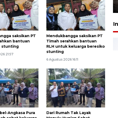
30 Juli 2026 18:52
I
ngga saksikan PT
Mendukbangga saksikan PT
rahkan bantuan
Timah serahkan bantuan
 stunting
RLH untuk keluarga beresiko
stunting
26 21:57
6 Agustus 2026 16:11
bel-Angkasa Pura
Dari Rumah Tak Layak