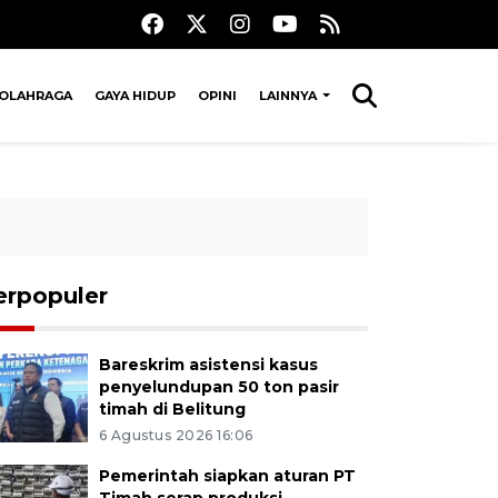
OLAHRAGA
GAYA HIDUP
OPINI
LAINNYA
erpopuler
Bareskrim asistensi kasus
penyelundupan 50 ton pasir
timah di Belitung
6 Agustus 2026 16:06
Pemerintah siapkan aturan PT