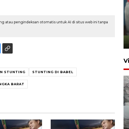
ANTARA Babel-Kanwil
g atau pengindeksan otomatis untuk AI di situs web ini tanpa
KemenHAM Babel Jalin Kerja
Sama
22 Juni 2026 16:35
V
N STUNTING
STUNTING DI BABEL
NGKA BARAT
BPBD Pangkalpinang
siagakan air bersih hadapi
kekeringan