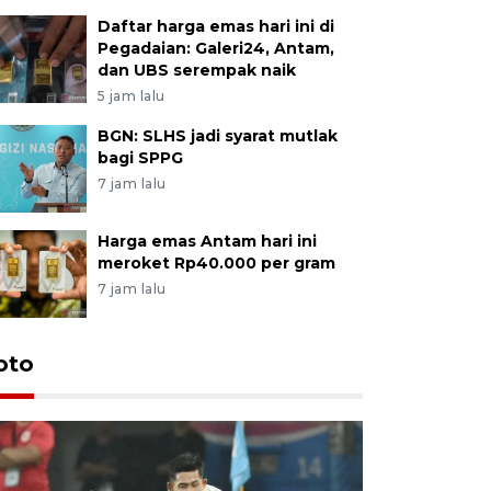
Daftar harga emas hari ini di
Pegadaian: Galeri24, Antam,
dan UBS serempak naik
5 jam lalu
BGN: SLHS jadi syarat mutlak
bagi SPPG
7 jam lalu
Harga emas Antam hari ini
meroket Rp40.000 per gram
7 jam lalu
Festival 
oto
Perkuat 
Bangka B
13 Juli 2026 14: