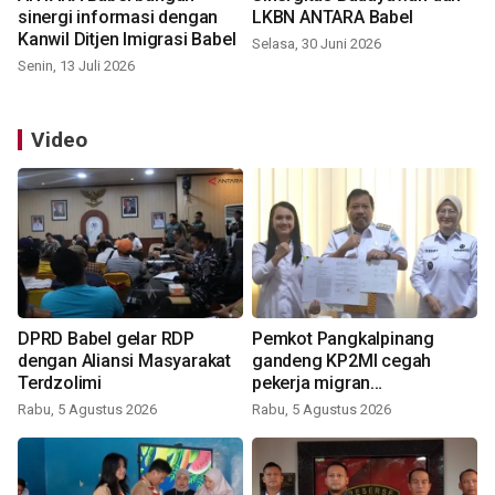
sinergi informasi dengan
LKBN ANTARA Babel
Kanwil Ditjen Imigrasi Babel
Selasa, 30 Juni 2026
Senin, 13 Juli 2026
Video
DPRD Babel gelar RDP
Pemkot Pangkalpinang
dengan Aliansi Masyarakat
gandeng KP2MI cegah
Terdzolimi
pekerja migran
nonprosedural
Rabu, 5 Agustus 2026
Rabu, 5 Agustus 2026