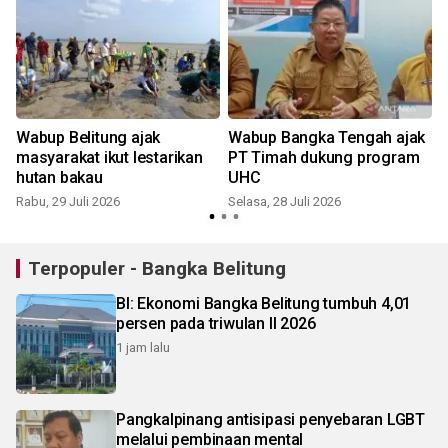
Wabup Belitung ajak
Wabup Bangka Tengah ajak
masyarakat ikut lestarikan
PT Timah dukung program
hutan bakau
UHC
Rabu, 29 Juli 2026
Selasa, 28 Juli 2026
J
Terpopuler - Bangka Belitung
BI: Ekonomi Bangka Belitung tumbuh 4,01
persen pada triwulan II 2026
1 jam lalu
Pangkalpinang antisipasi penyebaran LGBT
melalui pembinaan mental