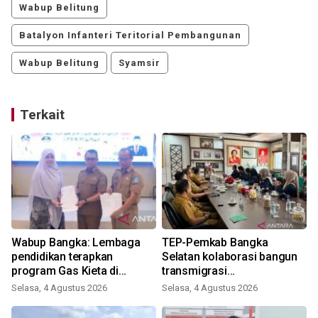
Wabup Belitung
Batalyon Infanteri Teritorial Pembangunan
Wabup Belitung
Syamsir
Terkait
h
Wabup Bangka: Lembaga
TEP-Pemkab Bangka
pendidikan terapkan
Selatan kolaborasi bangun
program Gas Kieta di
transmigrasi
sekolah
Batubetumpang berbasis
Selasa, 4 Agustus 2026
Selasa, 4 Agustus 2026
S
pertanian organik