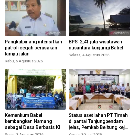
Pangkalpinang intensifkan
BPS: 2,41 juta wisatawan
patroli cegah perusakan
nusantara kunjungi Babel
lampu jalan
Selasa, 4 Agustus 2026
Rabu, 5 Agustus 2026
R
0
Kemenkum Babel
Status aset lahan PT Timah
kembangkan Namang
di pantai Tanjungpendam
sebagai Desa Berbasis KI
jelas, Pemkab Belitung kejar
sertifikasi
Senin, 3 Agustus 2026
Kamis, 30 Juli 2026
R