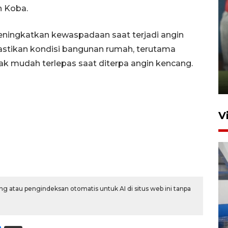
 Koba.
ingkatkan kewaspadaan saat terjadi angin
ANTARA Babel-Kanwil
astikan kondisi bangunan rumah, terutama
KemenHAM Babel Jalin Kerja
dak mudah terlepas saat diterpa angin kencang.
Sama
22 Juni 2026 16:35
V
g atau pengindeksan otomatis untuk AI di situs web ini tanpa
Babel beri apresiasi emas bagi