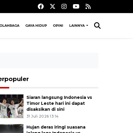
OLAHRAGA
GAYA HIDUP
OPINI
LAINNYA
erpopuler
Siaran langsung Indonesia vs
Timor Leste hari ini dapat
disaksikan di sini
31 Juli 2026 13:14
Hujan deras iringi suasana