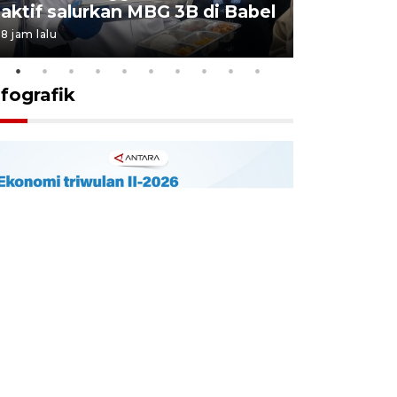
aktif salurkan MBG 3B di Babel
Terdzolim
8 jam lalu
5 Agustus 202
nfografik