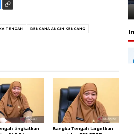
wajib pajak patuh
30 Juli 2026 16:33
KA TENGAH
BENCANA ANGIN KENCANG
I
engah tingkatkan
Bangka Tengah targetkan