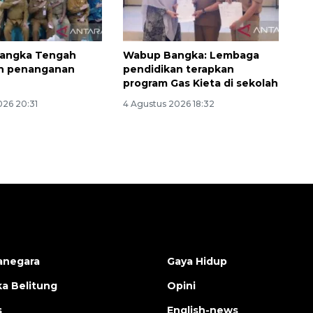
angka Tengah
Wabup Bangka: Lembaga
an penanganan
pendidikan terapkan
program Gas Kieta di sekolah
026 20:31
4 Agustus 2026 18:32
anegara
Gaya Hidup
a Belitung
Opini
s
English-news