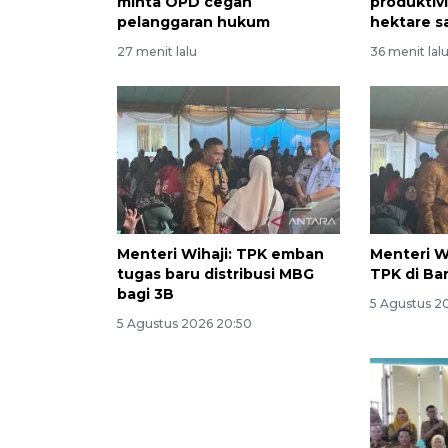
minta OPD cegah
produktiv
pelanggaran hukum
hektare s
27 menit lalu
36 menit lal
Menteri Wihaji: TPK emban
Menteri Wi
tugas baru distribusi MBG
TPK di B
bagi 3B
5 Agustus 2
5 Agustus 2026 20:50