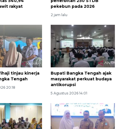
itas 540,94
penerbitan 250 STDB
awit rakyat
pekebun pada 2026
u
2 jam lalu
haji tinjau kinerja
Bupati Bangka Tengah ajak
Memberantas kejahatan
angka Tengah
masyarakat perkuat budaya
antikorupsi
jalanan Jakarta
026 20:18
5 Agustus 2026 14:01
2026-08-05 18:00:00