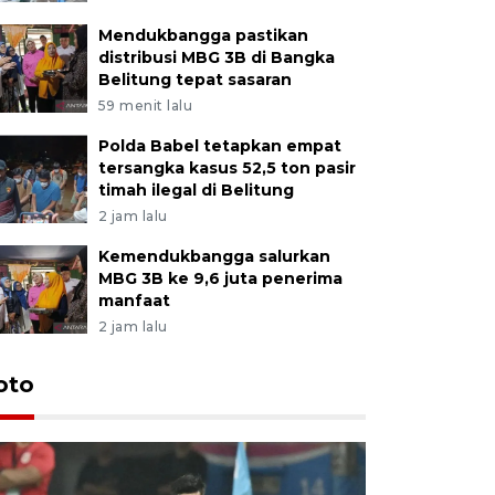
Mendukbangga pastikan
distribusi MBG 3B di Bangka
Belitung tepat sasaran
59 menit lalu
Polda Babel tetapkan empat
tersangka kasus 52,5 ton pasir
timah ilegal di Belitung
2 jam lalu
Kemendukbangga salurkan
MBG 3B ke 9,6 juta penerima
manfaat
2 jam lalu
Festival 
oto
Perkuat 
Bangka B
13 Juli 2026 14: