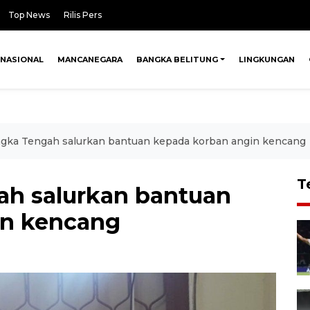
Top News
Rilis Pers
NASIONAL
MANCANEGARA
BANGKA BELITUNG
LINGKUNGAN
ka Tengah salurkan bantuan kepada korban angin kencang
T
h salurkan bantuan
in kencang