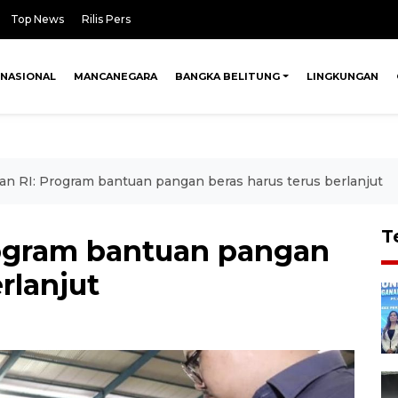
Top News
Rilis Pers
NASIONAL
MANCANEGARA
BANGKA BELITUNG
LINGKUNGAN
 RI: Program bantuan pangan beras harus terus berlanjut
T
ogram bantuan pangan
rlanjut