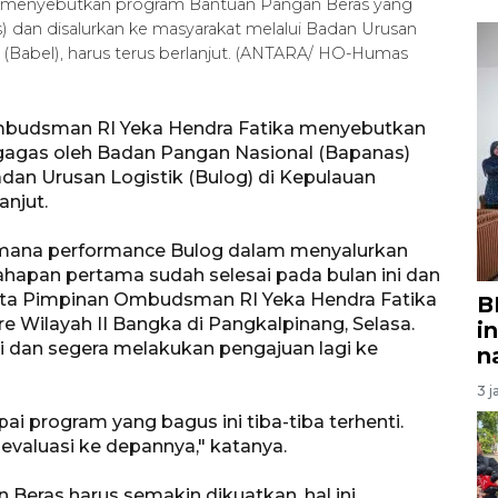
 menyebutkan program Bantuan Pangan Beras yang
 dan disalurkan ke masyarakat melalui Badan Urusan
 (Babel), harus terus berlanjut. (ANTARA/ HO-Humas
mbudsman RI Yeka Hendra Fatika menyebutkan
gagas oleh Badan Pangan Nasional (Bapanas)
dan Urusan Logistik (Bulog) di Kepulauan
anjut.
h mana performance Bulog dalam menyalurkan
hapan pertama sudah selesai pada bulan ini dan
" kata Pimpinan Ombudsman RI Yeka Hendra Fatika
B
e Wilayah II Bangka di Pangkalpinang, Selasa.
i
 dan segera melakukan pengajuan lagi ke
n
3 j
ai program yang bagus ini tiba-tiba terhenti.
dievaluasi ke depannya," katanya.
eras harus semakin dikuatkan, hal ini