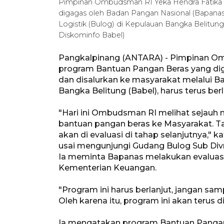
Pimpinan Ombudsman RI Yeka Hendra Fatika
digagas oleh Badan Pangan Nasional (Bapanas)
Logistik (Bulog) di Kepulauan Bangka Belitung
Diskominfo Babel)
Pangkalpinang (ANTARA) - Pimpinan O
program Bantuan Pangan Beras yang di
dan disalurkan ke masyarakat melalui Ba
Bangka Belitung (Babel), harus terus berl
"Hari ini Ombudsman RI melihat sejau
bantuan pangan beras ke Masyarakat. Ta
akan di evaluasi di tahap selanjutnya,
usai mengunjungi Gudang Bulog Sub Divr
Ia meminta Bapanas melakukan evaluasi
Kementerian Keuangan.
"Program ini harus berlanjut, jangan samp
Oleh karena itu, program ini akan terus 
Ia mengatakan program Bantuan Pangan B