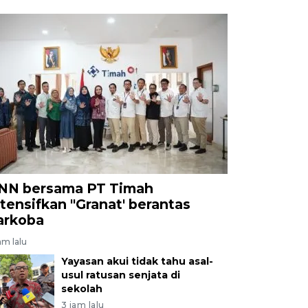
NN bersama PT Timah
ntensifkan "Granat' berantas
arkoba
am lalu
Yayasan akui tidak tahu asal-
usul ratusan senjata di
sekolah
3 jam lalu