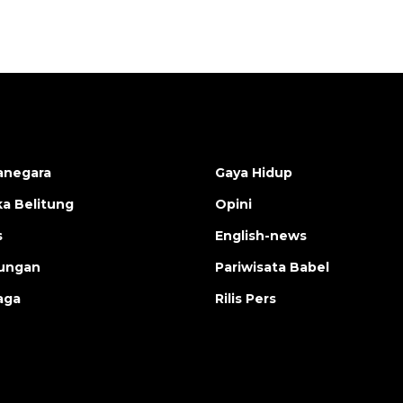
anegara
Gaya Hidup
a Belitung
Opini
s
English-news
ungan
Pariwisata Babel
aga
Rilis Pers