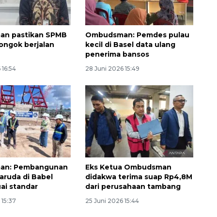
n pastikan SPMB
Ombudsman: Pemdes pulau
Pongok berjalan
kecil di Basel data ulang
penerima bansos
 16:54
28 Juni 2026 15:49
Ekspedisi Rupiah Berdaulat
2026 sambangi Papua
2026-08-06 13:15:00
an: Pembangunan
Eks Ketua Ombudsman
aruda di Babel
didakwa terima suap Rp4,8M
uai standar
dari perusahaan tambang
 15:37
25 Juni 2026 15:44