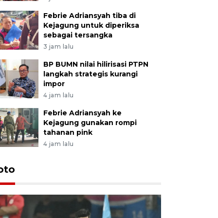
Febrie Adriansyah tiba di
Kejagung untuk diperiksa
sebagai tersangka
3 jam lalu
BP BUMN nilai hilirisasi PTPN
langkah strategis kurangi
impor
4 jam lalu
Febrie Adriansyah ke
Kejagung gunakan rompi
tahanan pink
4 jam lalu
Festival 
oto
Perkuat 
Bangka B
13 Juli 2026 14: