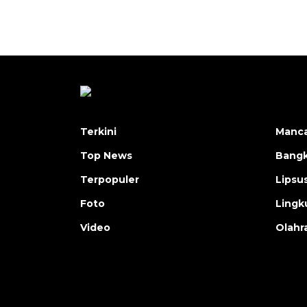
Terkini
Manc
Top News
Bangk
Terpopuler
Lipsu
Foto
Lingk
Video
Olahr