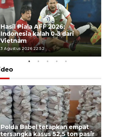
Hasil Piala AFF 2026:
Indonesia kalah 0-3 dari
Vietnam
3 Agustus 2026 22:52
ideo
Polda Babel tetapkan empat
tersangka kasus 52,5 ton pasir
Mendukb