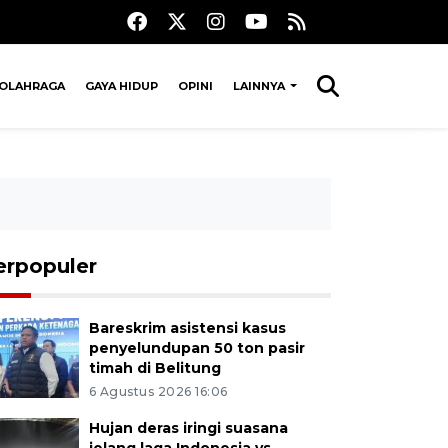
OLAHRAGA
GAYA HIDUP
OPINI
LAINNYA
erpopuler
Bareskrim asistensi kasus
penyelundupan 50 ton pasir
timah di Belitung
6 Agustus 2026 16:06
Hujan deras iringi suasana