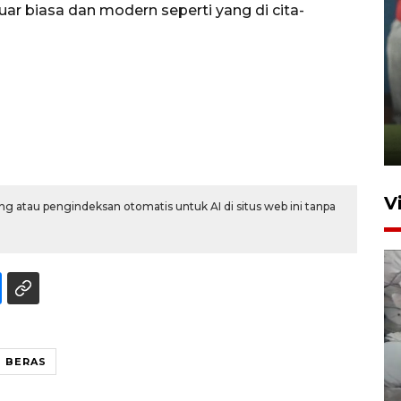
uar biasa dan modern seperti yang di cita-
ANTARA Babel-Kanwil
KemenHAM Babel Jalin Kerja
Sama
22 Juni 2026 16:35
V
g atau pengindeksan otomatis untuk AI di situs web ini tanpa
 BERAS
BPBD Pangkalpinang
siagakan air bersih hadapi