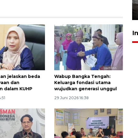
kekeringan
30 Juli 2026 18:52
I
n jelaskan beda
Wabup Bangka Tengah:
yaan dan
Keluarga fondasi utama
an dalam KUHP
wujudkan generasi unggul
4:51
29 Juni 2026 16:38