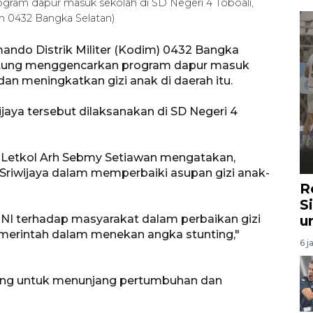
gram dapur masuk sekolah di SD Negeri 4 Toboali,
m 0432 Bangka Selatan)
ando Distrik Militer (Kodim) 0432 Bangka
litung menggencarkan program dapur masuk
an meningkatkan gizi anak di daerah itu.
ijaya tersebut dilaksanakan di SD Negeri 4
Letkol Arh Sebmy Setiawan mengatakan,
Sriwijaya dalam memperbaiki asupan gizi anak-
R
S
TNI terhadap masyarakat dalam perbaikan gizi
u
merintah dalam menekan angka stunting,"
6 j
ting untuk menunjang pertumbuhan dan