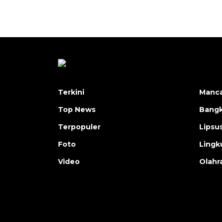
Terkini
Manc
Top News
Bangk
Terpopuler
Lipsu
Foto
Lingk
Video
Olahr