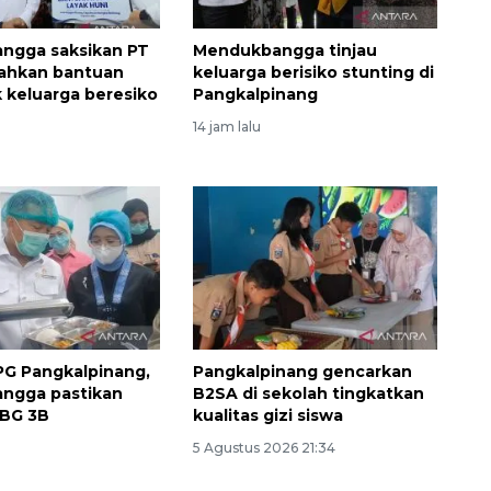
ngga saksikan PT
Mendukbangga tinjau
rahkan bantuan
keluarga berisiko stunting di
 keluarga beresiko
Pangkalpinang
14 jam lalu
Memberantas kejahatan
jalanan Jakarta
2026-08-05 18:00:00
PG Pangkalpinang,
Pangkalpinang gencarkan
ngga pastikan
B2SA di sekolah tingkatkan
MBG 3B
kualitas gizi siswa
5 Agustus 2026 21:34