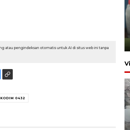
ANTARA Babel-Kanwil
KemenHAM Babel Jalin Kerja
Sama
22 Juni 2026 16:35
g atau pengindeksan otomatis untuk AI di situs web ini tanpa
V
KODIM 0432
BPBD Pangkalpinang
siagakan air bersih hadapi