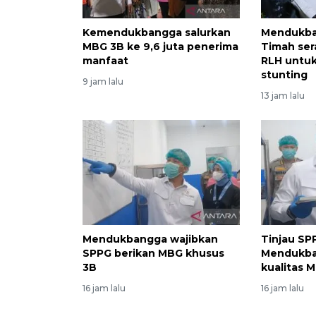
Kemendukbangga salurkan
Mendukba
MBG 3B ke 9,6 juta penerima
Timah se
manfaat
RLH untuk
stunting
9 jam lalu
13 jam lalu
Mendukbangga wajibkan
Tinjau SP
SPPG berikan MBG khusus
Mendukba
3B
kualitas 
16 jam lalu
16 jam lalu