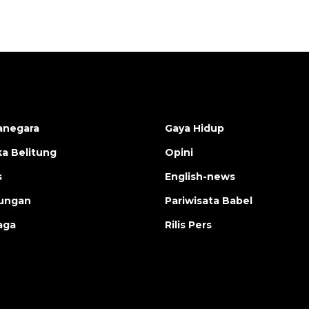
anegara
Gaya Hidup
a Belitung
Opini
s
English-news
ungan
Pariwisata Babel
aga
Rilis Pers