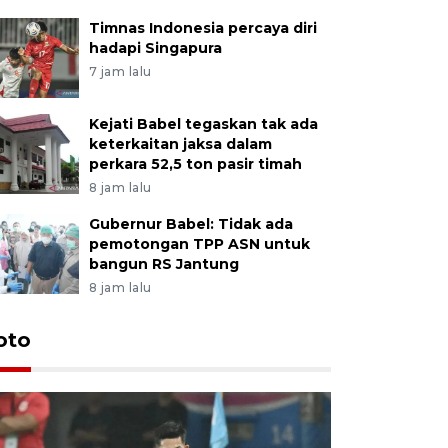
Timnas Indonesia percaya diri
hadapi Singapura
7 jam lalu
Kejati Babel tegaskan tak ada
keterkaitan jaksa dalam
perkara 52,5 ton pasir timah
8 jam lalu
Gubernur Babel: Tidak ada
pemotongan TPP ASN untuk
bangun RS Jantung
8 jam lalu
Festival 
oto
Perkuat 
Bangka B
13 Juli 2026 14: