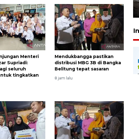
kekeringan
30 Juli 2026 18:52
I
njungan Menteri
Mendukbangga pastikan
zar Supriadi:
distribusi MBG 3B di Bangka
agi seluruh
Belitung tepat sasaran
ntuk tingkatkan
8 jam lalu