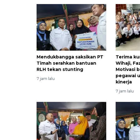
Mendukbangga saksikan PT
Terima ku
Timah serahkan bantuan
Wihaji, Fa
RLH tekan stunting
Motivasi b
pegawai u
7 jam lalu
kinerja
7 jam lalu