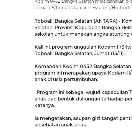
Kodim 0432 Bangka Selatan melaksanakan pro
Jumat (15/11). (babel.antaranews.com/Ho-Kodi
Toboali, Bangka Selatan (ANTARA) - Kom
Selatan, Provinsi Kepulauan Bangka Be
sekolah untuk menekan angka stunting d
Kali ini, program unggulan Kodam II/Sriw
Toboali, Bangka Selatan, Jumat (15/11).
Komandan Kodim 0432 Bangka Selatan 
program ini merupakan upaya Kodam II/
anak di usia pertumbuhan.
"Program ini sebagai wujud kepedulian 
anak dan bentuk dukungan terhadap pe
katanya.
Ia mengatakan, asupan gizi sangat pen
kesehatan anak-anak.