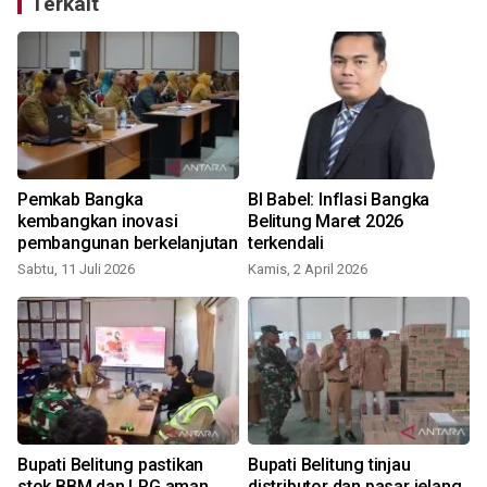
Terkait
Pemkab Bangka
BI Babel: Inflasi Bangka
kembangkan inovasi
Belitung Maret 2026
pembangunan berkelanjutan
terkendali
Sabtu, 11 Juli 2026
Kamis, 2 April 2026
S
Bupati Belitung pastikan
Bupati Belitung tinjau
stok BBM dan LPG aman
distributor dan pasar jelang