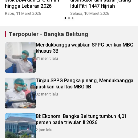
hingga Lebaran 2026
Idul Fitri 1447 Hijriah
Rabu, 11 Maret 2026
Selasa, 10 Maret 2026
K
Terpopuler - Bangka Belitung
Mendukbangga wajibkan SPPG berikan MBG
khusus 3B
31 menit lalu
Tinjau SPPG Pangkalpinang, Mendukbangga
pastikan kualitas MBG 3B
32 menit lalu
BI: Ekonomi Bangka Belitung tumbuh 4,01
persen pada triwulan II 2026
2 jam lalu