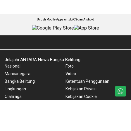
Unduh Mobile Apps untuk iOS dan Android
Jelajahi ANTARA News Bangka Belitung
Nasional
Foto
Mancanegara
Video
Bangka Belitung
Ketentuan Penggunaan
Lingkungan
Kebijakan Privasi
Olahraga
Kebijakan Cookie
Gaya Hidup
Pedoman Media Siber
Opini
Tentang Kami
English News
Rilis Pers
Budaya dan Pariwisata
BrandA