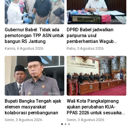
Gubernur Babel: Tidak ada
DPRD Babel jadwalkan
pemotongan TPP ASN untuk
paripurna usul
bangun RS Jantung
pemberhentian Wagub
Hellyana
Kamis, 6 Agustus 2026
Rabu, 5 Agustus 2026
t
Bupati Bangka Tengah ajak
Wali Kota Pangkalpinang
elemen masyarakat
ajukan perubahan KUA-
kolaborasi pembangunan
PPAS 2026 untuk sesuaikan
kondisi fiskal
Senin, 3 Agustus 2026
Senin, 3 Agustus 2026
K