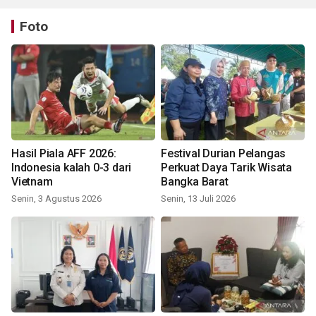
Foto
Hasil Piala AFF 2026:
Festival Durian Pelangas
Indonesia kalah 0-3 dari
Perkuat Daya Tarik Wisata
Vietnam
Bangka Barat
Senin, 3 Agustus 2026
Senin, 13 Juli 2026