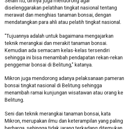
Selain itu, dirinya juga mendorong agar
diselenggarakan pelatihan tingkat nasional tentang
merawat dan menghias tanaman bonsai, dengan
mendatangkan para ahli atau pelatih tingkat nasional.
"Tujuannya adalah untuk bagaimana mengajarkan
teknik merangkai dan merakit tanaman bonsai.
Kemudian ada semacam kelas-kelas tersendiri
sehingga ini bisa menambah pendapatan rekan-rekan
penggemar bonsai di Belitung," katanya.
Mikron juga mendorong adanya pelaksanaan pameran
bonsai tingkat nasional di Belitung sehingga
menambah ramai kunjungan wisatawan atau orang ke
Belitung.
Seni dan teknik merangkai tanaman bonsai, kata
Mikron, merupakan ilmu dan keterampilan yang paling
berharga, sehingga tidak jarang terkadang ditemukan